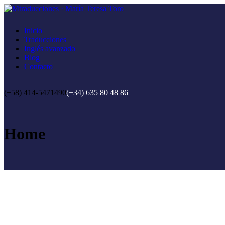
Inicio
Traducciones
Inglés avanzado
Blog
Contacto
(+58) 414-5471490
(+34) 635 80 48 86
Home